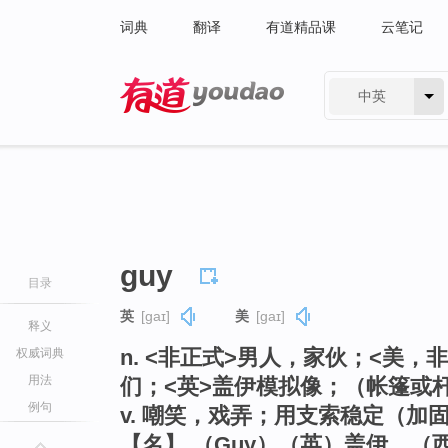
词典
翻译
有道精品课
云笔记
中英
有道 - 网易旗下搜索
guy
目录
英
[ɡaɪ]
美
[ɡaɪ]
释义
n. <非正式>男人，家伙；<美
权威词典
用法
们；<英>盖伊模拟像；（帐篷或
例句
v. 嘲笑，戏弄；用支索稳定（加
【名】 （Guy）（英）盖伊，