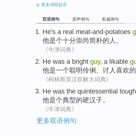
更多
词组短语
双语例句
原声例句
权威例句
He
's a
real meat-and-potatoes
g
他
是个十分
崇尚
简朴的人。
《牛津词典》
He
was
a
bright
guy
,
a likable
g
他
是
一个
聪明
伶俐、
讨人喜欢
的
《柯林斯英汉双解大词典》
He
was
the
quintessential toug
他
是个
典型
的
硬汉子。
《牛津词典》
更多双语例句