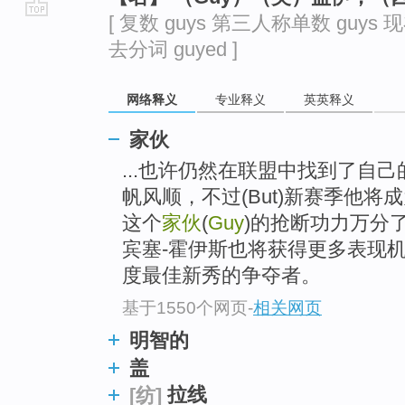
[ 复数 guys 第三人称单数 guys 现
go
去分词 guyed ]
top
网络释义
专业释义
英英释义
家伙
...也许仍然在联盟中找到了自
帆风顺，不过(But)新赛季他
这个
家伙
(
Guy
)的抢断功力万分
宾塞-霍伊斯也将获得更多表现
度最佳新秀的争夺者。
基于1550个网页
-
相关网页
明智的
盖
拉线
[纺]