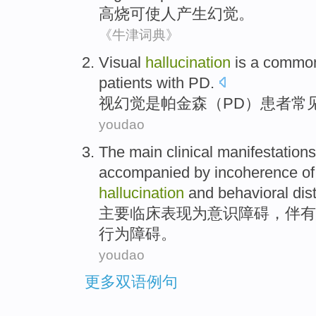
高烧
可
使
人产生幻觉
。
《牛津词典》
Visual
hallucination
is
a
commo
patients with
PD
.
视
幻觉
是
帕金森
（PD）
患者
常
youdao
The main
clinical
manifestations
accompanied by incoherence
o
hallucination
and
behavioral
dis
主要
临床
表现
为
意识
障碍
，
伴有
行为
障碍。
youdao
更多双语例句