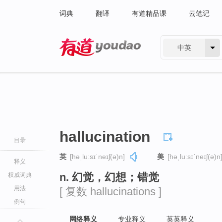
词典
翻译
有道精品课
云笔记
中英
有道 - 网易旗下搜索
hallucination
目录
英
[həˌluːsɪˈneɪʃ(ə)n]
美
[həˌluːsɪˈneɪʃ(ə)n
释义
n. 幻觉，幻想；错觉
权威词典
用法
[ 复数 hallucinations ]
例句
网络释义
专业释义
英英释义