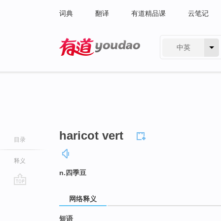
词典
翻译
有道精品课
云笔记
中英
有道 - 网易旗下搜索
haricot vert
目录
释义
n.四季豆
go
网络释义
top
短语