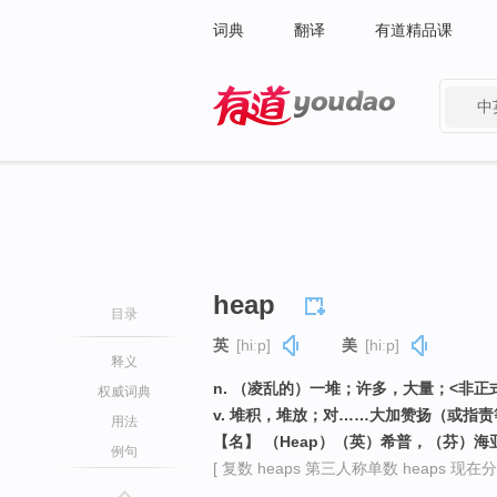
词典
翻译
有道精品课
中
有道 - 网易旗下搜索
heap
目录
英
[hiːp]
美
[hiːp]
释义
n. （凌乱的）一堆；许多，大量；<非
权威词典
v. 堆积，堆放；对……大加赞扬（或指责
用法
【名】 （Heap）（英）希普，（芬）
例句
[ 复数 heaps 第三人称单数 heaps 现在分词