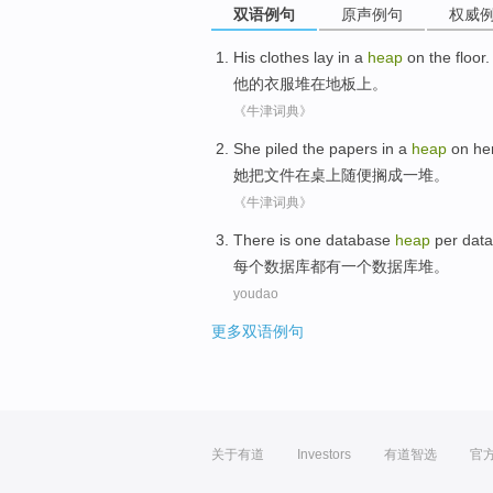
双语例句
原声例句
权威
His
clothes
lay
in
a
heap
on
the floor
.
他
的
衣服
堆
在
地板
上。
《牛津词典》
She
piled the
papers
in
a
heap
on
her
她
把
文件
在桌上
随便搁
成
一
堆
。
《牛津词典》
There is
one
database
heap
per
data
每个
数据库
都
有
一个
数据库
堆
。
youdao
更多双语例句
关于有道
Investors
有道智选
官