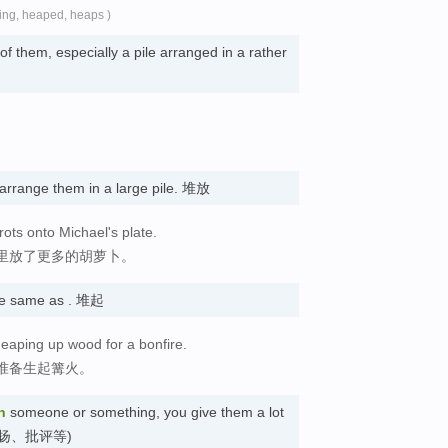
ing, heaped, heaps )
 of them, especially a pile arranged in a rather
u arrange them in a large pile. 堆放
ots onto Michael's plate.
里放了更多的胡萝卜。
e same as . 堆起
 heaping up wood for a bonfire.
准备生起篝火。
n
someone or something, you give them a lot
予 (赞扬、批评等)