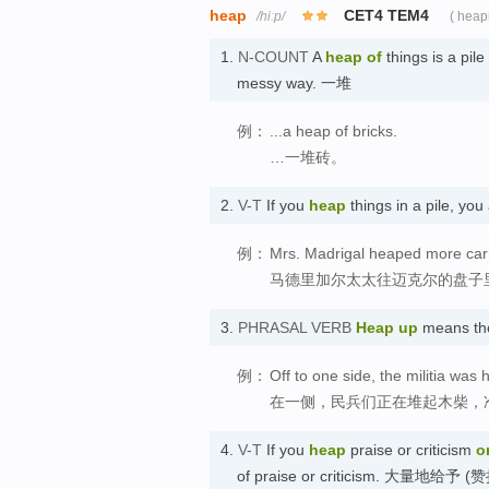
heap
CET4 TEM4
/hiːp/
( heap
1.
N-COUNT
A
heap
of
things is a pile
messy way. 一堆
例：
...a heap of bricks.
…一堆砖。
2.
V-T
If you
heap
things in a pile, yo
例：
Mrs. Madrigal heaped more carr
马德里加尔太太往迈克尔的盘子
3.
PHRASAL VERB
Heap up
means th
例：
Off to one side, the militia was
在一侧，民兵们正在堆起木柴，
4.
V-T
If you
heap
praise or criticism
o
of praise or criticism. 大量地给