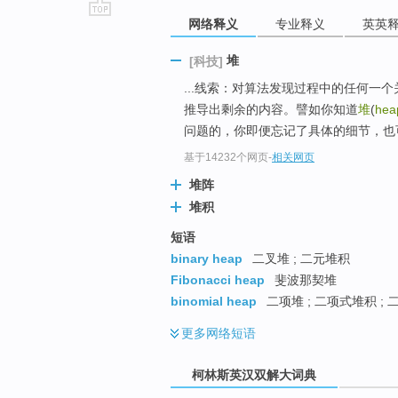
网络释义
专业释义
英英
go
top
堆
[科技]
...线索：对算法发现过程中的任何一
推导出剩余的内容。譬如你知道
堆
(
hea
问题的，你即便忘记了具体的细节，也
基于14232个网页
-
相关网页
堆阵
堆积
短语
binary heap
二叉堆 ; 二元堆积
Fibonacci heap
斐波那契堆
binomial heap
二项堆 ; 二项式堆积 ;
更多
网络短语
柯林斯英汉双解大词典