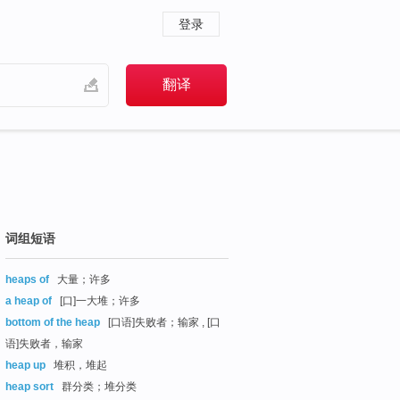
登录
词组短语
heaps of
大量；许多
a heap of
[口]一大堆；许多
bottom of the heap
[口语]失败者；输家 , [口
语]失败者，输家
heap up
堆积，堆起
heap sort
群分类；堆分类