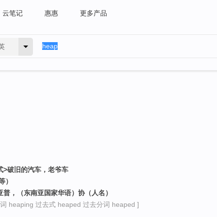
云笔记
惠惠
更多产品
英
正式>破旧的汽车，老爷车
等）
海亚普，（东南亚国家华语）协（人名）
 heaping 过去式 heaped 过去分词 heaped ]