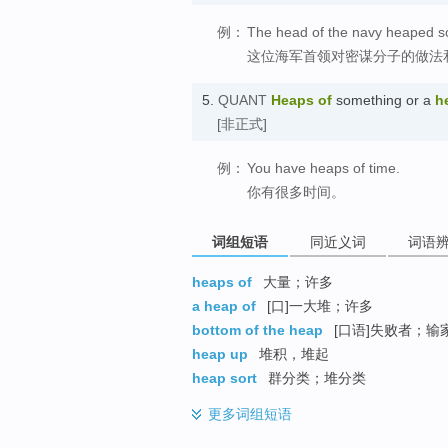
例：
The head of the navy heaped sc
这位海军首领对密谋分子的做法
5.
QUANT
Heaps of
something or a
h
[非正式]
例：
You have heaps of time.
你有很多时间。
词组短语
同近义词
词语
heaps of
大量；许多
a heap of
[口]一大堆；许多
bottom of the heap
[口语]失败者；输家
heap up
堆积，堆起
heap sort
群分类；堆分类
更多
词组短语