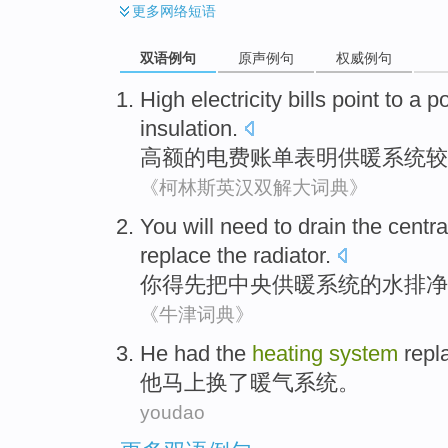
更多
网络短语
双语例句
原声例句
权威例句
High
electricity
bills
point
to
a p
insulation
.
高额
的
电费
账单
表明供暖
系统
较
《柯林斯英汉双解大词典》
You
will need
to drain
the
centra
replace
the radiator
.
你
得
先
把
中央
供暖
系统
的水排净
《牛津词典》
He
had the
heating
system
repl
他
马上
换
了
暖气
系统
。
youdao