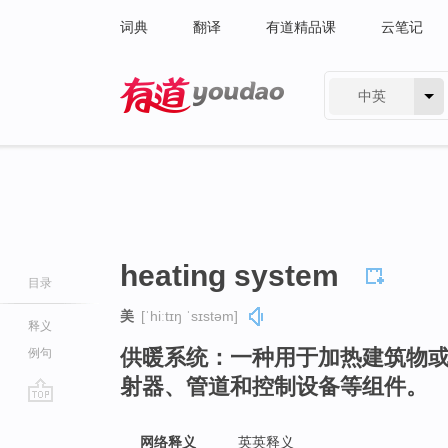
词典
翻译
有道精品课
云笔记
中英
有道 - 网易旗下搜索
heating system
目录
美
[ˈhiːtɪŋ ˈsɪstəm]
释义
供暖系统：一种用于加热建筑物
例句
射器、管道和控制设备等组件。
go
top
网络释义
英英释义