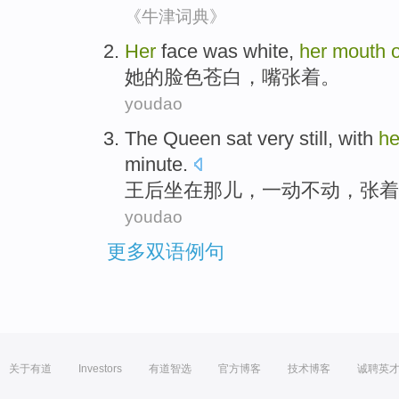
《牛津词典》
Her
face was
white
,
her
mouth
她
的
脸色
苍白
，
嘴
张着。
youdao
The Queen
sat
very still, with
h
minute
.
王后
坐在那儿
，一动不动，张着
youdao
更多双语例句
关于有道
Investors
有道智选
官方博客
技术博客
诚聘英