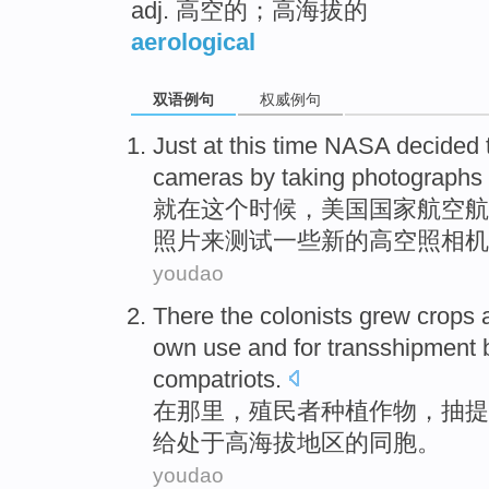
adj. 高空的；高海拔的
aerological
双语例句
权威例句
Just
at
this
time
NASA
decided
cameras
by
taking photographs
就
在
这个
时候
，
美国国家航空航
照片
来
测试
一些
新的
高空
照相机
youdao
There
the colonists
grew crops
own
use
and
for transshipment
compatriots
.
在那里
，
殖民者
种植
作物，
抽提
给
处于
高海拔地区的同胞。
youdao