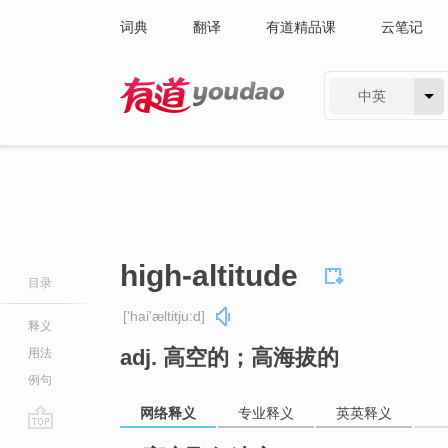
词典
翻译
有道精品课
云笔记
中英
有道 - 网易旗下搜索
high-altitude
目录
['hai'æltitju:d]
释义
adj. 高空的；高海拔的
用法
例句
网络释义
专业释义
英英释义
go