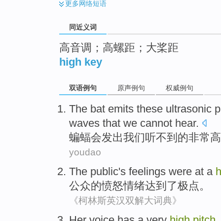
更多
网络短语
同近义词
高音调；高螺距；大桨距
high key
双语例句
原声例句
权威例句
The
bat
emits these ultrasonic
p
waves that
we
cannot hear
.
蝙蝠
会发出
我们
听
不到
的
非常
高
youdao
The public
's
feelings were at a
公众
的
愤怒情绪达到了极点
。
《柯林斯英汉双解大词典》
Her
voice
has a very
high
pitch
.