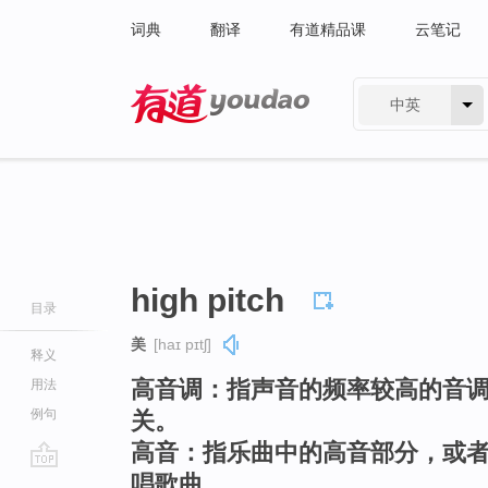
词典
翻译
有道精品课
云笔记
中英
有道 - 网易旗下搜索
high pitch
目录
美
[haɪ pɪtʃ]
释义
高音调：指声音的频率较高的音
用法
例句
关。
高音：指乐曲中的高音部分，或
唱歌曲。
go