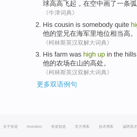
球
高
高飞
起
，
在
空中
画了一条弧
《牛津词典》
His
cousin
is somebody
quite
h
他
的
堂兄
在
海军
里地位
相当
高
。
《柯林斯英汉双解大词典》
His
farm
was
high
up
in the
hills
他
的
农场
在山的高处。
《柯林斯英汉双解大词典》
更多双语例句
关于有道
Investors
有道智选
官方博客
技术博客
诚聘英