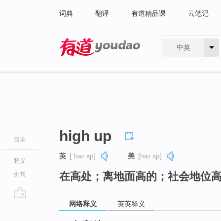
词典
翻译
有道精品课
云笔记
中英
有道 - 网易旗下搜索
high up
目录
英
[ˈhaɪ ʌp]
美
[haɪ ʌp]
释义
在高处；离地面高的；社会地位
例句
网络释义
英英释义
go
top