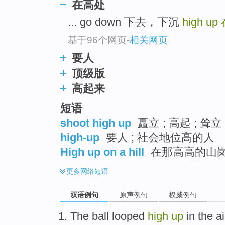
在高处
... go down 下去，下沉
high up
基于96个网页
-
相关网页
要人
顶级版
高起来
短语
shoot high up
矗立 ; 高起 ; 耸立
high-up
要人 ; 社会地位高的人
High up on a hill
在那高高的山
更多
网络短语
双语例句
原声例句
权威例句
The ball
looped
high
up
in
the ai