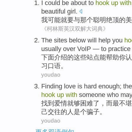
I
could
be about to
hook
up
with
beautiful
girl.
我
可能
就要
与
那个
聪明
绝顶
的美
《柯林斯英汉双解大词典》
The sites
below
will
help
you
ho
usually over VoIP — to
practice
下面介绍
的
这些
站点
能
帮助
你
认
习
口语。
youdao
Finding
love
is
hard
enough
; th
hook
up
with
someone who
may
找到
爱情
就
够
困难
了，而最不堪
己
交往的
人
是个
骗子
。
youdao