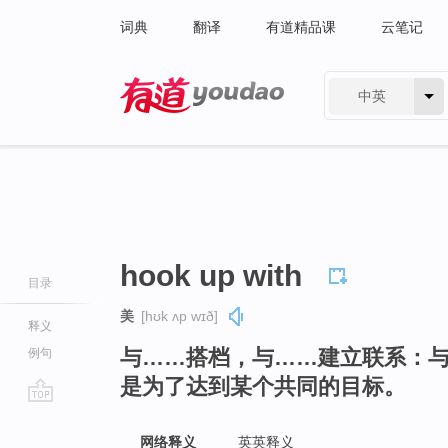
词典
翻译
有道精品课
云笔记
中英
有道 - 网易旗下搜索
hook up with
目录
美
[hʊk ʌp wɪð]
释义
与……搭档，与……建立联系：
例句
是为了达到某个共同的目标。
go
top
网络释义
英英释义