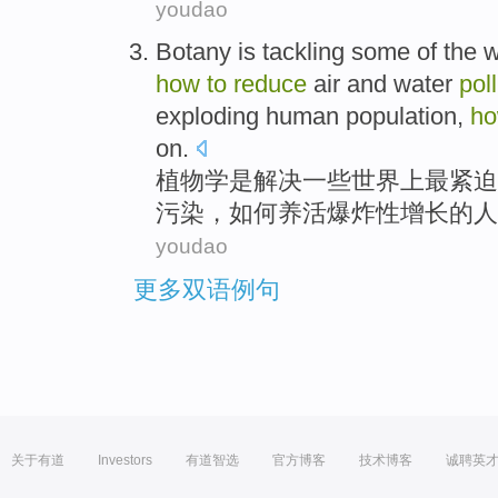
youdao
Botany
is
tackling
some
of the
w
how
to
reduce
air
and
water
pol
exploding
human population
,
h
on
.
植物学
是
解决
一些
世界上
最
紧迫
污染
，如何
养活
爆炸性
增长的
人
youdao
更多双语例句
关于有道
Investors
有道智选
官方博客
技术博客
诚聘英