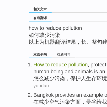
top
相关文章
有道翻译
how to reduce pollution
如何减少污染
以上为机器翻译结果，长、整句
双语例句
权威例句
How
to
reduce
pollution
,
protect
human being and animals
is
an
怎么
减少
污染
，
保护人
生存
环境
youdao
Bangkok
provides an
example
o
在
减少
空气
污染方面，
曼谷
给我