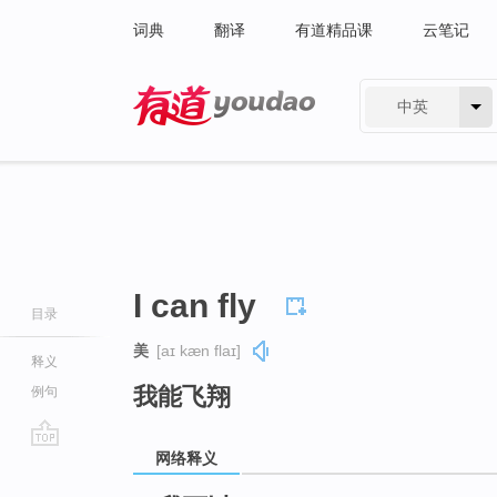
词典
翻译
有道精品课
云笔记
中英
有道 - 网易旗下搜索
I can fly
目录
美
[aɪ kæn flaɪ]
释义
我能飞翔
例句
网络释义
go
top