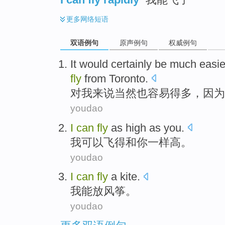
更多
网络短语
双语例句
原声例句
权威例句
It would
certainly be
much easie
fly
from
Toronto
.
对
我
来说
当然
也
容易得
多
，
因为
youdao
I
can
fly
as high as you.
我
可以飞得和你一样高。
youdao
I
can
fly
a kite
.
我
能
放
风筝
。
youdao