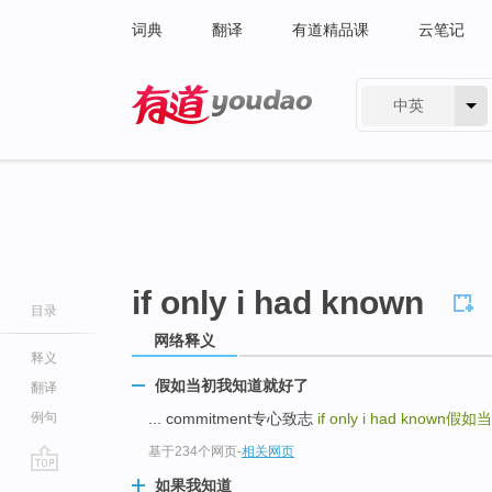
词典
翻译
有道精品课
云笔记
中英
有道 - 网易旗下搜索
if only i had known
目录
网络释义
释义
假如当初我知道就好了
翻译
例句
... commitment专心致志
if only i had known
假如当
基于234个网页
-
相关网页
go
如果我知道