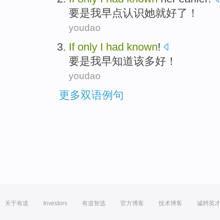
要是
我
早点
认识
她
就
好了！
youdao
If
only
I
had
known
!
要是
我
早
知道该多好！
youdao
更多双语例句
关于有道
Investors
有道智选
官方博客
技术博客
诚聘英