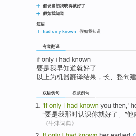
top
假设当初我晓得就好了
假如我知道
短语
if i had only known
假如我知道
有道翻译
if only i had known
要是我早知道就好了
以上为机器翻译结果，长、整句
双语例句
权威例句
'
If
only
I
had
known
you
then
,'
h
“
要是
我
那时
认识
你
就
好了。”
他
《牛津词典》
If
only
I
had
known
her
earlier
!