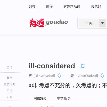
词典
翻译
有道精品课
云笔记
中英
有道 - 网易旗下搜索
ill-considered
目录
英
[ˌɪl kənˈsɪdəd]
美
[ˌɪl kənˈsɪdərd]
释义
adj. 考虑不充分的，欠考虑的；
权威词典
用法
例句
网络释义
英英释义