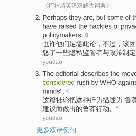
《柯林斯英汉双解大词典》
Perhaps
they
are,
but
some
of
t
have
raised
the hackles of
priva
policymakers
.
也许
他们
足堪此论，
不过
，
该
团
怒了一些
隐私
监管者
与
政策制定
youdao
The
editorial
describes
the
mov
considered
rush by WHO agains
minds".
这
篇社论
把
这种
行为
描述
为
“
鲁
建议
而做出的鲁莽行动。”
youdao
更多双语例句