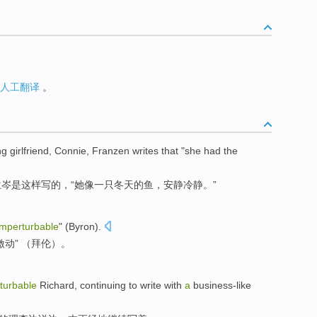
人工翻译
。
ng
girlfriend
,
Connie
,
Franzen
writes
that
"
she
had the
兰
岑
是
这样
写
的，“
她
像
一
只
冬天
的
鱼
，安静冷静。”
imperturbable
" (
Byron
).
动” （
拜伦
）。
turbable
Richard
,
continuing to
write
with
a
business-like