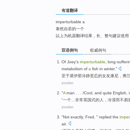
top
有道翻译
imperturbable a
泰然自若的一个
以上为机器翻译结果，长、整句建议使用
双语例句
权威例句
Of
Joey's
imperturbable
,
long-sufferi
metabolism
of
a
fish
in winter
."
至于裘伊那冷静
坚忍
的
女友
康尼
，弗
youdao
"
A
man
. . . /Cool, and
quite
English,
“
一个
…
非常英国式
的
人
，冷漠而不易激
youdao
"
Not
exactly
, Fred, "
replied
the
imper
air.