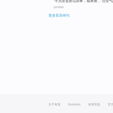
“
不
完全是
那么回事，福来德，”
沉住气
youdao
更多双语例句
关于有道
Investors
有道智选
官