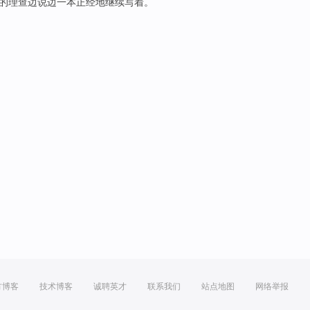
的
理查
边
说
边一本正经地
继续
写
着
。
方博客
技术博客
诚聘英才
联系我们
站点地图
网络举报