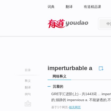
词典
翻译
有道精品课
中
有道 - 网易旗下搜索
imperturbable a
目录
网络释义
释义
沉着的
翻译
GRE字汇进阶(上) - 共1443词 ... impert
例句
的,镇静的 impervious a. 不能渗透的,
基于1个网页
-
相关网页
go