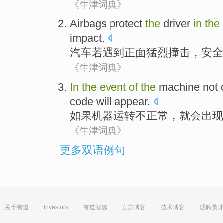
《牛津词典》
Airbags
protect
the
driver
in
the
impact
.
汽车若遇到
正面
猛烈
撞击
，安全
《牛津词典》
In
the
event
of
the
machine
not
code
will
appear
.
如果
机器运转
不
正常
，
就会
出现
《牛津词典》
更多双语例句
关于有道
Investors
有道智选
官方博客
技术博客
诚聘英