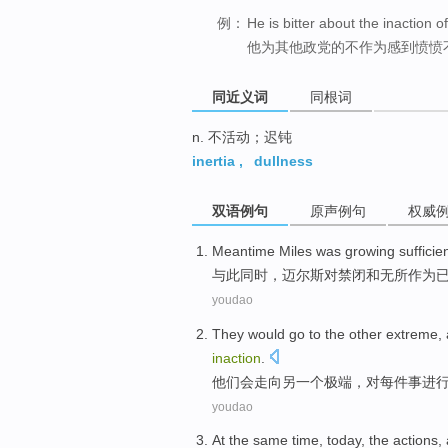
例：
He is bitter about the inaction of
他为其他政党的不作为感到愤愤
同近义词
同根词
n. 不活动；迟钝
inertia
,
dullness
双语例句
原声例句
权威
Meantime
Miles was
growing
sufficie
与此同时
，
迈尔斯
对
禁闭
和
无所作为
youdao
They
would
go to
the other
extreme
,
inaction
.
他们
会
走向
另
一个极端
，对每件事进
youdao
At the same time
,
today
,
the
actions
,