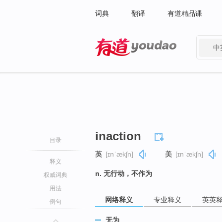
词典
翻译
有道精品课
中
有道 - 网易旗下搜索
inaction
目录
英
[ɪnˈækʃn]
美
[ɪnˈækʃn]
释义
n. 无行动，不作为
权威词典
用法
网络释义
专业释义
英英
例句
无为