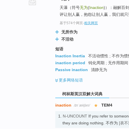
天瀑（符号
无为
(
Inaction
)）：融解百
go
评让别人赢，抱怨让别人赢，我们就只要
top
基于574个网页
-
相关网页
无所作为
不活动
短语
Inaction Inertia
不活动惯性 ; 不作为惯
inaction period
钝化周期 ; 无作用期间 
Passive inaction
清静无为
更多
网络短语
柯林斯英汉双解大词典
inaction
TEM4
/ɪnˈækʃən/
1.
N-UNCOUNT
If you refer to someo
they are doing nothing. 不作为
[表不