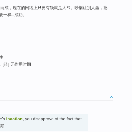
剑而成，现在的网络上只要有钱就是大爷。吵架让别人赢，批
一样--成功。
性
;
[经]
无作用时期
ne's
inaction
, you disapprove of the fact that
满]