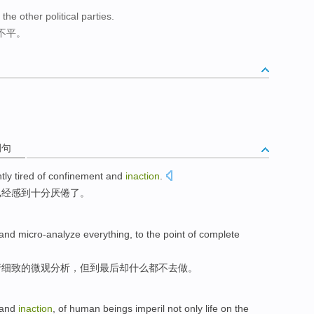
 the other political parties.
不平。
例句
ntly
tired of
confinement
and
inaction
.
已经感到
十分
厌倦
了。
 and
micro-analyze
everything
,
to
the point
of
complete
行
细致
的
微观分析，但
到
最后却什么都
不去做。
and
inaction
, of
human beings
imperil
not only
life
on the