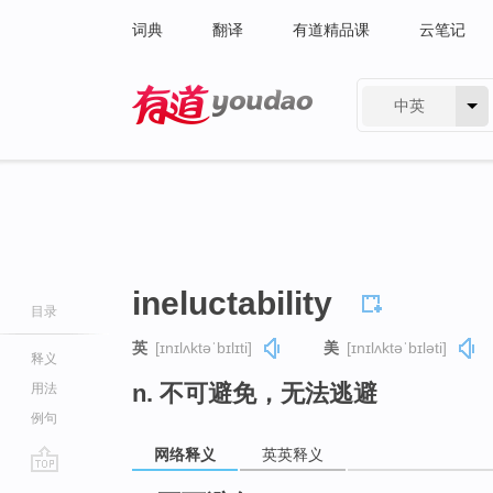
词典
翻译
有道精品课
云笔记
中英
有道 - 网易旗下搜索
ineluctability
目录
英
[ɪnɪlʌktəˈbɪlɪti]
美
[ɪnɪlʌktəˈbɪləti]
释义
n. 不可避免，无法逃避
用法
例句
网络释义
英英释义
go