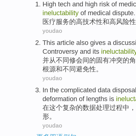
High
tech
and
high risk
of
medic
ineluctability
of medical
dispute
.
医疗
服务
的
高
技术性
和
高
风险性
youdao
This article
also
gives a
discuss
Controversy
and
its
ineluctabilit
并
从不同修会间
的
固有
冲突
的
角
根源
和
不同避免性。
youdao
In
the
complicated
data
disposa
deformation
of
lengths
is
ineluct
在
这个
复杂
的
数据
处理
过程
中，
形
。
youdao