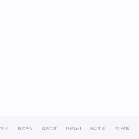
方博客
技术博客
诚聘英才
联系我们
站点地图
网络举报