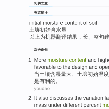
相关文章
top
有道翻译
initial moisture content of soil
土壤初始含水量
以上为机器翻译结果，长、整句
双语例句
More
moisture
content
and
high
favorable
to
the
design
and
oper
当
土壤
含湿
量
大、土壤
初始
温度
是
有利
的
。
youdao
It
also
discusses
the
variation
l
mass under
different
percent
mo