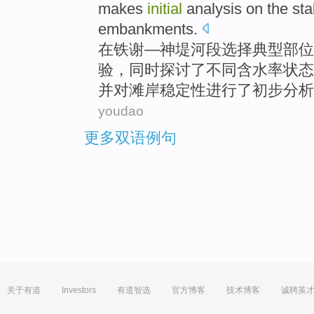
makes
initial
analysis
on
the
sta
embankments
.
在铁谢—神
堤
河段选择典型部位
验，
同时
探讨
了
不同
含水率
状态
并
对滩岸稳定性
进行了
初步
分析
youdao
更多双语例句
关于有道
Investors
有道智选
官方博客
技术博客
诚聘英