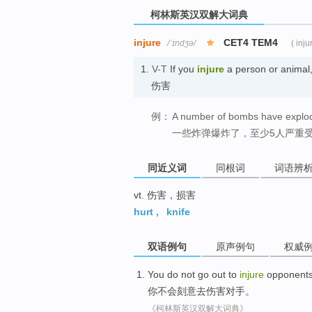
柯林斯英汉双解大词典
injure
CET4 TEM4
/ˈɪndʒə/
( inju
1.
V-T
If you
injure
a person or animal
伤害
例：
A number of bombs have exploded
一些炸弹爆炸了，至少5人严重
同近义词
同根词
词语辨
vt. 伤害，损害
hurt
,
knife
双语例句
原声例句
权威
You
do not
go
out to
injure
opponent
你
不会
刻意去
伤害
对手
。
《柯林斯英汉双解大词典》