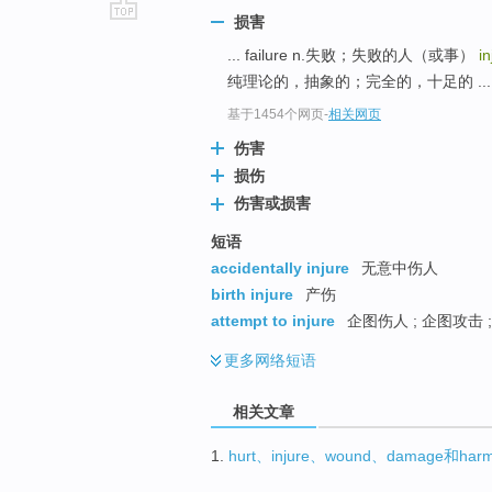
损害
go
... failure n.失败；失败的人（或事）
in
top
纯理论的，抽象的；完全的，十足的 ...
基于1454个网页
-
相关网页
伤害
损伤
伤害或损害
短语
accidentally injure
无意中伤人
birth injure
产伤
attempt to injure
企图伤人 ; 企图攻击 
更多
网络短语
相关文章
1.
hurt、injure、wound、damage和