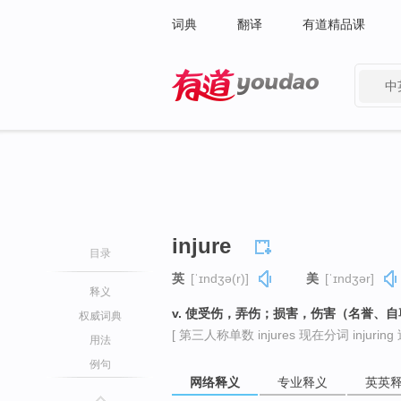
词典
翻译
有道精品课
中
有道 - 网易旗下搜索
injure
目录
英
[ˈɪndʒə(r)]
美
[ˈɪndʒər]
释义
v. 使受伤，弄伤；损害，伤害（名誉、
权威词典
[ 第三人称单数 injures 现在分词 injuring 过
用法
例句
网络释义
专业释义
英英