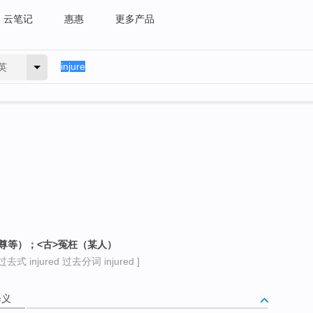
云笔记
惠惠
更多产品
英
自尊等）；<古>冤枉（某人）
去式 injured 过去分词 injured ]
释义