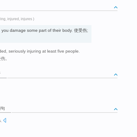
ring, injured, injures )
, you damage some part of their body. 使受伤;
, seriously injuring at least five people.
受伤。
析
例句
s
.