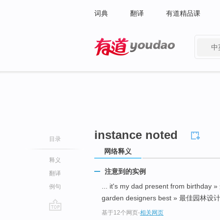
词典
翻译
有道精品课
中
有道 - 网易旗下搜索
instance noted
目录
网络释义
释义
注意到的实例
翻译
... it's my dad present from bi
例句
garden designers best » 最佳园林设计师
基于12个网页
-
相关网页
go