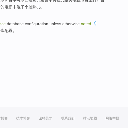
看的
电影
中混了个脸熟儿。
ance
database
configuration
unless
otherwise
noted
.
据库
配置
。
方博客
技术博客
诚聘英才
联系我们
站点地图
网络举报