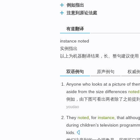
例如指出
top
注意到原讼法庭
有道翻译
instance noted
实例指出
以上为机器翻译结果，长、整句建议使用
双语例句
原声例句
权威
Anyone
who
looks at a picture
of
the
aside
from the
size
differences
noted
例如
，
由下图
可
看出
两者
除了之前
提
youdao
They
noted
,
for
instance
, that
althou
during
children’s
television
programm
kids
.
他们
注意到
的
一
个现象是
，
尽管
可口