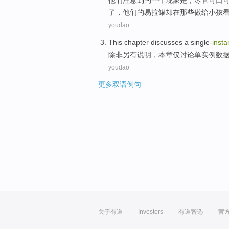
了，
他们
的
易拉罐却
在
那些做给小孩
youdao
This
chapter
discusses
a single-
inst
除非
另有说明，
本
章
仅
讨论
单
实例
数
youdao
更多双语例句
关于有道
Investors
有道智选
官