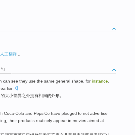
人工翻译
。
例句
m
can
see
they
use the
same
general shape
,
for
instance
,
earlier
.
到
的
大小
差异
之外拥有
相同
的
外形
。
gh
Coca-Cola
and
PepsiCo
have
pledged
to not
advertise
ing
,
their
products
routinely
appear
in
movies
aimed at
可乐
和
百事
可乐
已经
赌咒
发誓
不再
在
儿童
类电视
节目
里打
广告