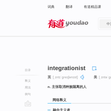
词典
翻译
有道精品课
中
有道 - 网易旗下搜索
integrationist
目录
英
[ˌɪntɪˈɡreɪʃənɪst]
美
[ˌɪntəˈɡ
释义
n. 主张取消种族隔离的人
用法
例句
网络释义
go
融合主义者