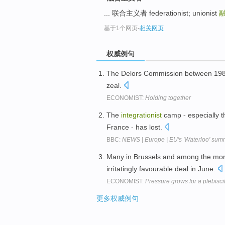
top
... 联合主义者 federationist; unionist
基于1个网页
-
相关网页
权威例句
The Delors Commission between 1985 
zeal.
ECONOMIST:
Holding together
The
integrationist
camp - especially t
France - has lost.
BBC:
NEWS | Europe | EU's 'Waterloo' sum
Many in Brussels and among the mo
irritatingly favourable deal in June.
ECONOMIST:
Pressure grows for a plebisc
更多权威例句