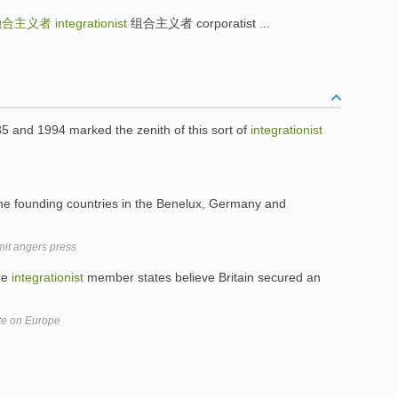
融合主义者
integrationist
组合主义者 corporatist ...
and 1994 marked the zenith of this sort of
integrationist
he founding countries in the Benelux, Germany and
mit angers press
re
integrationist
member states believe Britain secured an
ite on Europe