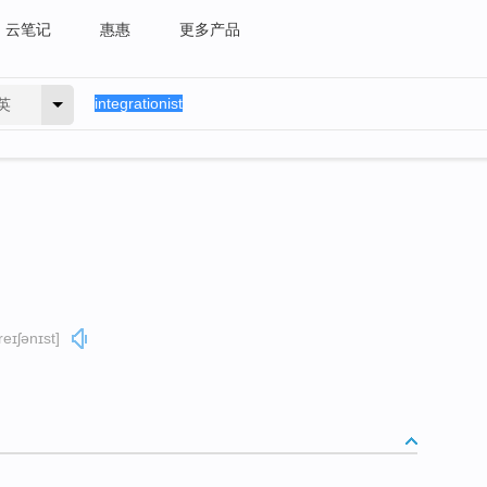
云笔记
惠惠
更多产品
英
reɪʃənɪst]