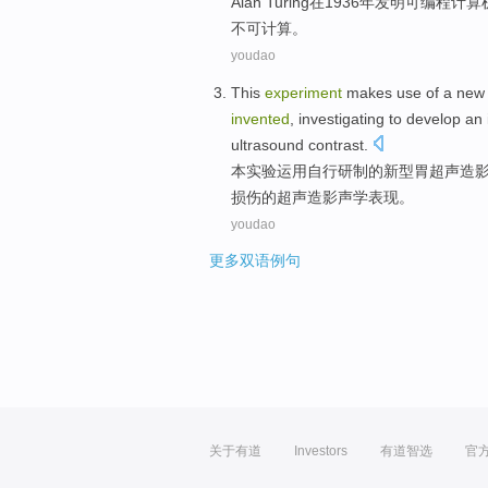
Alan
Turing
在1936年
发明
可编程
计算
不可
计算。
youdao
This
experiment
makes use
of
a
new 
invented
,
investigating
to
develop an
ultrasound contrast.
本
实验
运用
自行
研制
的
新型
胃
超声
造
损伤的超声造影声学表现。
youdao
更多双语例句
关于有道
Investors
有道智选
官