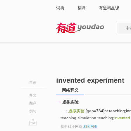
词典
翻译
有道精品课
中
有道 - 网易旗下搜索
invented experiment
目录
网络释义
释义
虚拟实验
翻译
...；
虚拟实验
[gap=734]nt teaching;in
例句
teaching;simulation teaching;
invented
基于82个网页
-
相关网页
go