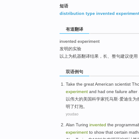
top
短语
distribution type invented experimen
有道翻译
invented experiment
发明的实验
以上为机器翻译结果，长、整句建议使用
双语例句
Take the
great
American
scientist
Th
experiment
and
had one
failure
after
以
伟大的
美国
科学家
托马斯·
爱迪生
为
明
了灯泡。
youdao
Alan
Turing
invented
the
programmab
experiment
to
show that
certain
math