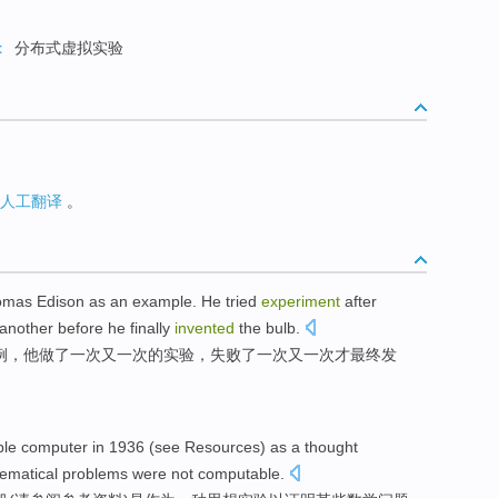
t
分布式虚拟实验
人工翻译
。
omas
Edison
as
an example
.
He
tried
experiment
after
another
before he
finally
invented
the
bulb
.
例
，
他
做
了一次
又
一
次
的
实验
，
失败
了一次
又
一次
才
最终
发
le
computer
in 1936 (
see
Resources
)
as
a
thought
ematical
problems
were not computable
.