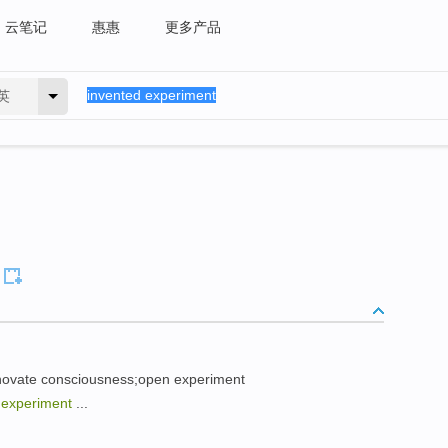
云笔记
惠惠
更多产品
英
novate consciousness;open experiment
 experiment
...