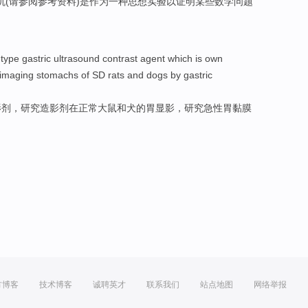
机
(
请参阅
参考资料
)
是作为
一种
思想
实验
以
证明
某些
数学
问题
type
gastric
ultrasound
contrast
agent which is
own
 imaging stomachs
of SD
rats
and
dogs
by gastric
影剂，
研究
造影剂
在正常
大鼠
和
犬
的胃显影，研究急性胃黏膜
方博客
技术博客
诚聘英才
联系我们
站点地图
网络举报