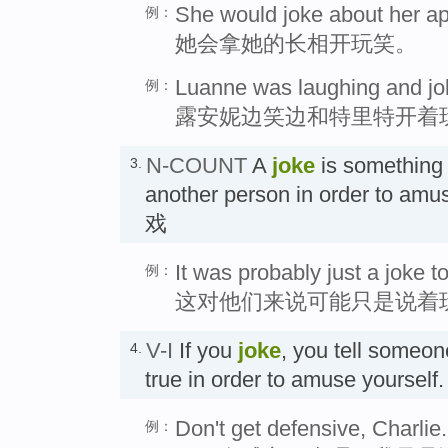
She would joke about her a
例：
她会拿她的长相开玩笑。
Luanne was laughing and joki
例：
露安妮边笑边和特里特开着
N-COUNT
A
joke
is something u
3.
another person in order to 
戏
It was probably just a joke t
例：
这对他们来说可能只是说着
V-I
If you
joke
, you tell someon
4.
true in order to amuse yourse
Don't get defensive, Charlie.
例：