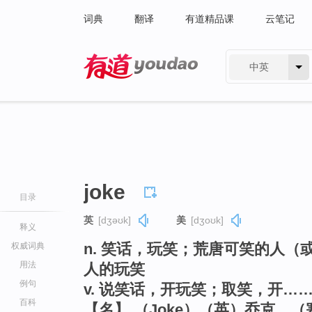
词典
翻译
有道精品课
云笔记
中英
有道 - 网易旗下搜索
joke
目录
英
[dʒəʊk]
美
[dʒoʊk]
释义
n. 笑话，玩笑；荒唐可笑的人
权威词典
用法
人的玩笑
例句
v. 说笑话，开玩笑；取笑，开…
百科
【名】 （Joke）（英）乔克，