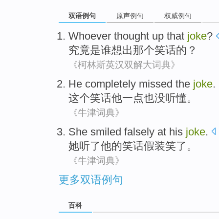
双语例句
原声例句
权威例句
Whoever
thought up
that
joke
?
究竟是谁
想出
那个
笑话
的？
《柯林斯英汉双解大词典》
He
completely
missed
the
joke
.
这个
笑话
他
一点
也没听懂
。
《牛津词典》
She
smiled
falsely
at
his
joke
.
她
听了
他
的
笑话
假装
笑
了。
《牛津词典》
更多双语例句
百科