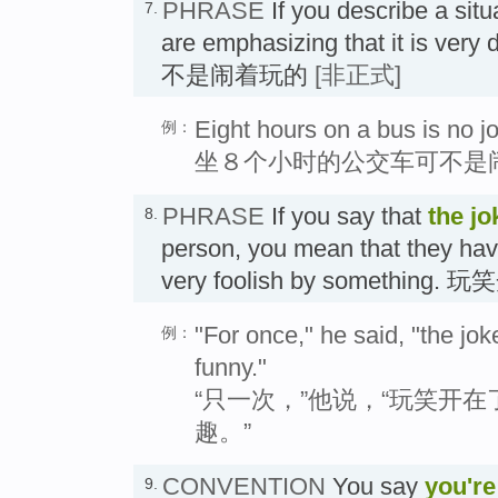
PHRASE
If you describe a sit
7.
are emphasizing that it is very d
不是闹着玩的
[非正式]
Eight hours on a bus is no jok
例：
坐８个小时的公交车可不是
PHRASE
If you say that
the jo
8.
person, you mean that they ha
very foolish by somethin
"For once," he said, "the jok
例：
funny."
“只一次，”他说，“玩笑开
趣。”
CONVENTION
You say
you're
9.