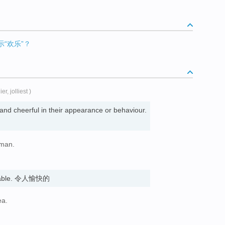
示“欢乐”？
lier, jolliest )
and cheerful in their appearance or behaviour.
oman.
joyable. 令人愉快的
ea.