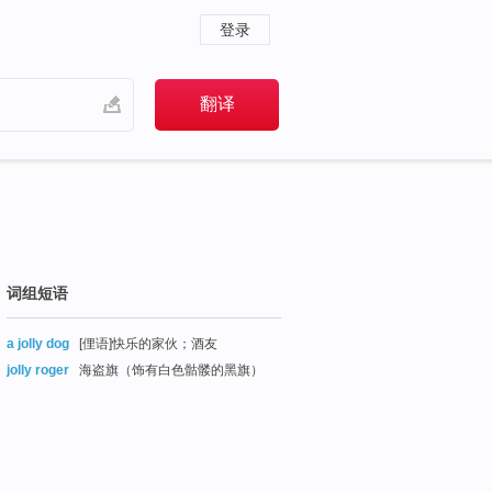
登录
词组短语
a jolly dog
[俚语]快乐的家伙；酒友
jolly roger
海盗旗（饰有白色骷髅的黑旗）