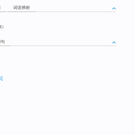
词
词语辨析
旗）
例句