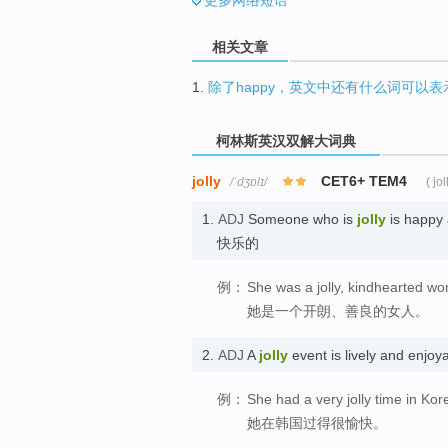
相关文章
1.
除了happy，英文中还有什么词可以表
柯林斯英汉双解大词典
jolly
CET6+ TEM4
/ˈdʒɒlɪ/
( jol
1.
ADJ
Someone who is
jolly
is happy 
快乐的
例：
She was a jolly, kindhearted w
她是一个开朗、善良的女人。
2.
ADJ
A
jolly
event is lively and en
例：
She had a very jolly time in Kor
她在韩国过得很愉快。