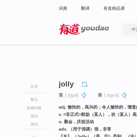
词典
翻译
有道精品课
中
有道 - 网易旗下搜索
jolly
目录
英
[ˈdʒɒli]
美
[ˈdʒɑːli]
释义
adj. 愉快的，高兴的；令人愉快的，惬
权威词典
v. <非正式>鼓励（某人），劝（某人）
用法
n. 聚会，庆祝活动
例句
adv. （用于强调）很，非常
【名】 （Jolly）（英、印）乔利，（