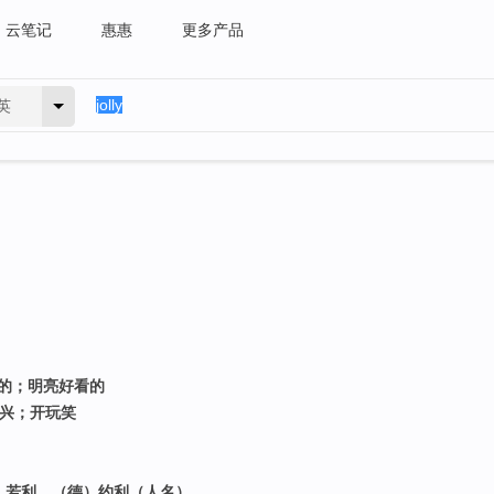
云笔记
惠惠
更多产品
英
意的；明亮好看的
高兴；开玩笑
法）若利，（德）约利（人名）