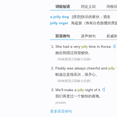
词组短语
同近义词
同根
a jolly dog
[俚语]快乐的家伙；酒友
jolly roger
海盗旗（饰有白色骷髅的黑
双语例句
原声例句
权威
She
had
a very
jolly
time
in
Korea
.
她
在
韩国
过得
很
愉快
。
《柯林斯英汉双解大词典》
Paddy
was always
cheerful
and
jolly
.
帕迪
总是
很高兴
，
很开心
。
《柯林斯英汉双解大词典》
We
'll
make
a
jolly
night
of
it.
我们
将
度过
一个
愉快
的
夜晚
。
youdao
更多双语例句