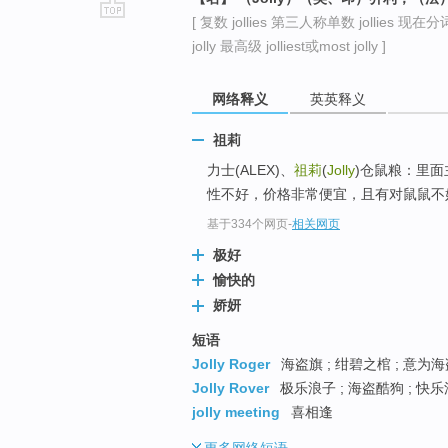
[ 复数 jollies 第三人称单数 jollies 现在分词 
go
jolly 最高级 jolliest或most jolly ]
top
网络释义
英英释义
祖莉
力士(ALEX)、
祖莉
(
Jolly
)仓鼠粮：里
性不好，价格非常便宜，且有对鼠鼠不好
基于334个网页
-
相关网页
极好
愉快的
娇妍
短语
Jolly Roger
海盗旗 ; 绀碧之棺 ; 意为
Jolly Rover
极乐浪子 ; 海盗酷狗 ; 快乐
jolly meeting
喜相逢
更多
网络短语