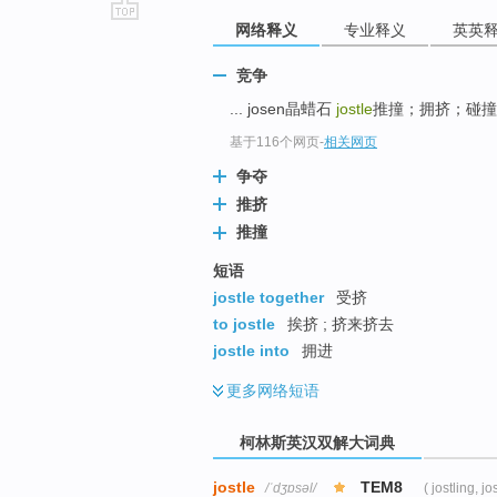
网络释义
专业释义
英英
go
top
竞争
... josen晶蜡石
jostle
推撞；拥挤；碰撞
基于116个网页
-
相关网页
争夺
推挤
推撞
短语
jostle together
受挤
to jostle
挨挤 ; 挤来挤去
jostle into
拥进
更多
网络短语
柯林斯英汉双解大词典
jostle
TEM8
/ˈdʒɒsəl/
( jostling, jo