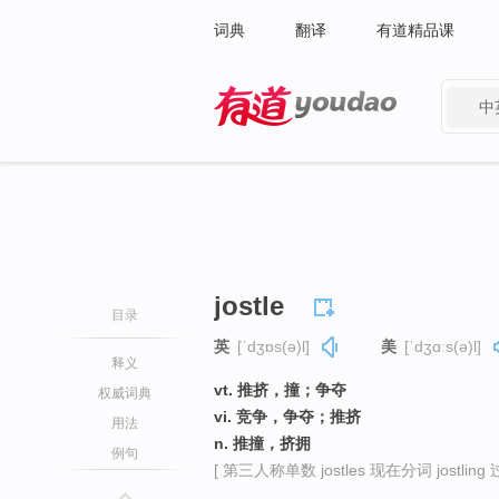
词典
翻译
有道精品课
中
有道 - 网易旗下搜索
jostle
目录
英
[ˈdʒɒs(ə)l]
美
[ˈdʒɑːs(ə)l]
释义
vt. 推挤，撞；争夺
权威词典
vi. 竞争，争夺；推挤
用法
n. 推撞，挤拥
例句
[ 第三人称单数 jostles 现在分词 jostling 过