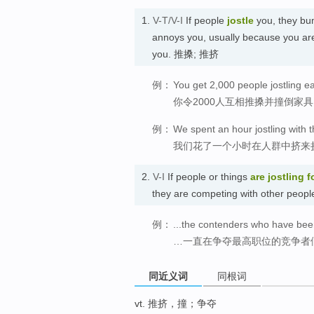
1.
V-T/V-I
If people
jostle
you, they bum
annoys you, usually because you are 
you. 推搡; 推挤
例：
You get 2,000 people jostling e
你令2000人互相推搡并撞倒家
例：
We spent an hour jostling with 
我们花了一个小时在人群中挤来
2.
V-I
If people or things
are jostling f
they are competing with other people
例：
...the contenders who have been 
…一直在争夺最高职位的竞争者
同近义词
同根词
vt. 推挤，撞；争夺