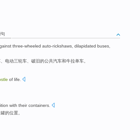
例句
against
three-wheeled auto-rickshaws
,
dilapidated
buses
,
车、电动
三轮车
、
破旧
的
公共汽车
和
牛
拉单车。
ostle
of life.
ition
with their
containers
.
水罐的
位置
。