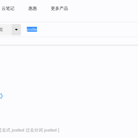
云笔记
惠惠
更多产品
英
去式 jostled 过去分词 jostled ]