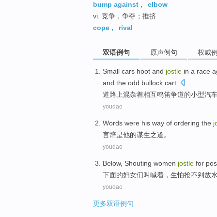
bump against
,
elbow
vi. 竞争，争夺；推挤
cope
,
rival
双语例句
原声例句
权威
Small
cars hoot and
jostle
in a race 
and
the odd
bullock cart
.
道路上混杂
着相互鸣笛
争道的
小型
汽
youdao
Words
were
his
way
of
ordering the
j
言辞
是
他
的
谋生之道。
youdao
Below
,
Shouting
women
jostle
for
pos
下面
的
妇女们
叫喊
着，生怕抢不到放
youdao
更多双语例句