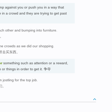
p against you or push you in a way that
in a crowd and they are trying to get past
ach other and bumping into furniture.
具。
the crowds as we did our shopping.
挤去买东西。
or
something such as attention or a reward,
 or things in order to get it. 争夺
jostling for the top job.
们。