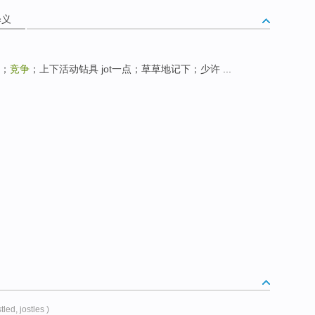
释义
；
竞争
；上下活动钻具 jot一点；草草地记下；少许 ...
stled, jostles )