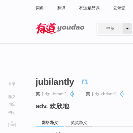
词典
翻译
有道精品课
云笔记
中英
有道 - 网易旗下搜索
jubilantly
目录
英
[ˈdʒuːbɪləntli]
美
[ˈdʒuːbɪləntli]
释义
adv. 欢欣地
用法
例句
网络释义
英英释义
go