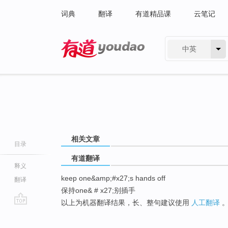
词典
翻译
有道精品课
云笔记
中英
有道 - 网易旗下搜索
相关文章
目录
有道翻译
释义
keep one&amp;#x27;s hands off
翻译
保持one& # x27;别插手
以上为机器翻译结果，长、整句建议使用
人工翻译
go
top