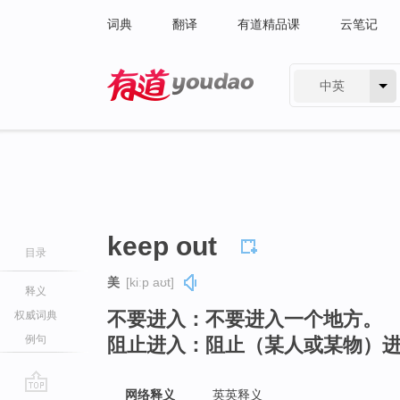
词典
翻译
有道精品课
云笔记
中英
有道 - 网易旗下搜索
keep out
目录
美
[kiːp aʊt]
释义
不要进入：不要进入一个地方。
权威词典
例句
阻止进入：阻止（某人或某物）
网络释义
英英释义