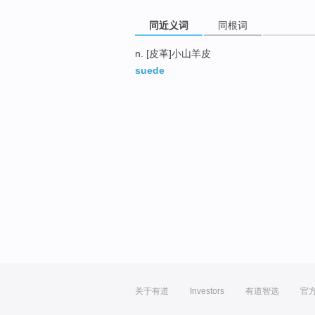
同近义词
同根词
n. [皮革]小山羊皮
suede
关于有道
Investors
有道智选
官