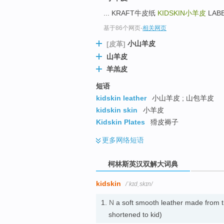
go
... KRAFT牛皮纸
KIDSKIN
小羊皮
LABE
top
基于86个网页
-
相关网页
小山羊皮
[皮革]
山羊皮
羊羔皮
短语
kidskin leather
小山羊皮 ; 山包羊皮
kidskin skin
小羊皮
Kidskin Plates
猾皮褥子
更多
网络短语
柯林斯英汉双解大词典
kidskin
/ˈkɪdˌskɪn/
1.
N
a soft smooth leather made from
shortened to kid)