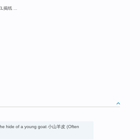
L揭纸 ...
 the hide of a young goat 小山羊皮 (Often