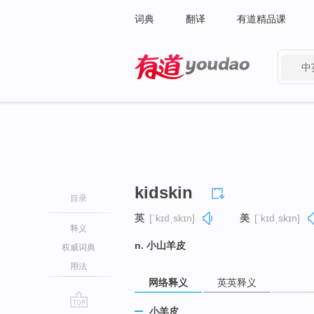
词典
翻译
有道精品课
中
有道 - 网易旗下搜索
kidskin
目录
英
[ˈkɪdˌskɪn]
美
[ˈkɪdˌskɪn]
释义
n. 小山羊皮
权威词典
用法
网络释义
英英释义
小羊皮