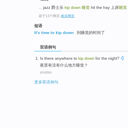
... jazz 爵士乐
kip down
睡觉
hit the hay 上床
睡觉
基于13个网页
-
相关网页
短语
It's time to kip down
到睡觉的时间了
双语例句
Is there
anywhere
to
kip
down
for the night?
夜里
有没有
什么地方
睡觉
？
youdao
更多双语例句