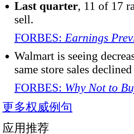
Last
quarter
, 11 of 17 r
sell.
FORBES:
Earnings Prev
Walmart is seeing decreas
same store sales decline
FORBES:
Why Not to Bu
更多权威例句
应用推荐