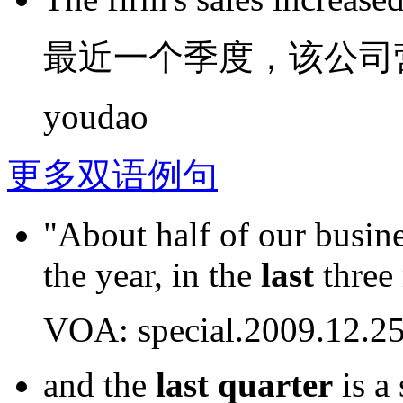
最近一个
季度
，
该
公司
youdao
更多双语例句
"About half of our busine
the year, in the
last
three
VOA: special.2009.12.2
and the
last
quarter
is a