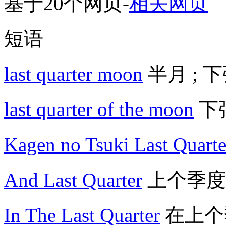
基于20个网页
-
相关网页
短语
last quarter moon
半月 ; 
last quarter of the moon
下
Kagen no Tsuki Last Quarte
And Last Quarter
上个季度
In The Last Quarter
在上个