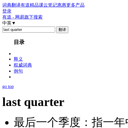
词典
翻译
有道精品课
云笔记
惠惠
更多产品
登录
有道 - 网易旗下搜索
中英
▼
目录
释义
权威词典
例句
go top
last quarter
最后一个季度：指一年