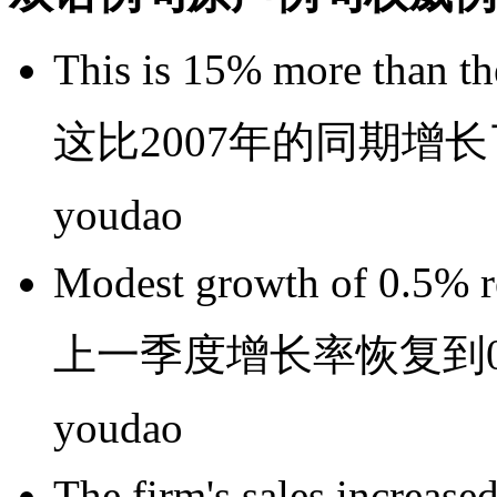
This
is 15% more
than
t
这
比
2007年
的
同期
增长
youdao
Modest
growth
of
0.5%
上
一季度
增长率
恢复
到0
youdao
The firm
's
sales
increase