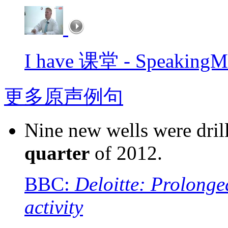
I have 课堂 - Speak
更多原声例句
Nine new wells were dril
quarter
of 2012.
BBC:
Deloitte: Prolong
activity