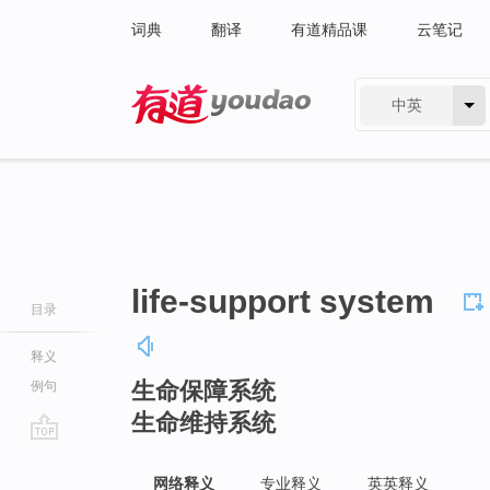
词典
翻译
有道精品课
云笔记
中英
有道 - 网易旗下搜索
life-support system
目录
释义
生命保障系统
例句
生命维持系统
go
top
网络释义
专业释义
英英释义