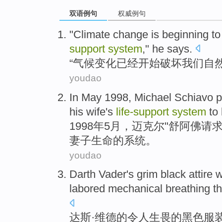
双语例句
权威例句
"
Climate
change
is beginning
t
support
system
,"
he
says
.
“
气候
变化
已经
开始
破坏
我们
自
youdao
In
May
1998,
Michael
Schiavo p
his
wife
's
life-support
system
to
1998年
5
月，
迈克尔
"
舒
阿佛请
妻子
生命
的
系统
。
youdao
Darth
Vader
's
grim
black
attire
w
labored
mechanical
breathing
t
达斯·
维
德
的
令人生畏
的
黑色
服