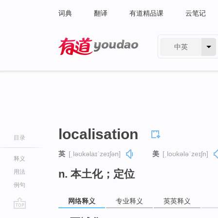
词典
翻译
有道精品课
云笔记
中英
有道 - 网易旗下搜索
localisation
目录
英
[ˌləʊkəlaɪˈzeɪʃən]
美
[ˌloʊkələˈzeɪʃn]
释义
n. 本土化；定位
用法
例句
网络释义
专业释义
英英释义
go