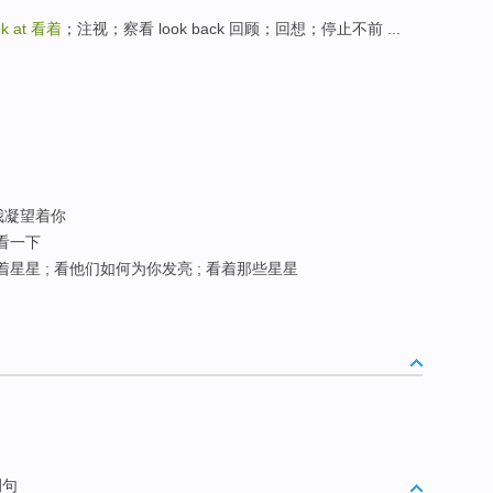
ok at
看着
；注视；察看 look back 回顾；回想；停止不前 ...
 我凝望着你
 看一下
着星星 ; 看他们如何为你发亮 ; 看着那些星星
例句