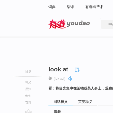
词典
翻译
有道精品课
中
有道 - 网易旗下搜索
look at
目录
美
[lʊk æt]
释义
看：将目光集中在某物或某人身上，观察
用法
例句
网络释义
英英释义
百科
看着