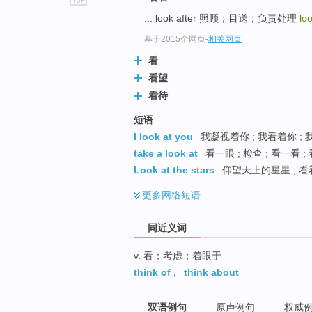
go
... look after 照顾；目送；负责处理
lo
top
基于2015个网页
-
相关网页
看
看望
看待
短语
I look at you
我凝视着你 ; 我看着你 ;
take a look at
看一眼 ; 检查 ; 看一看 ;
Look at the stars
仰望天上的星星 ; 看
更多
网络短语
同近义词
v. 看；考虑；着眼于
think of
,
think about
双语例句
原声例句
权威