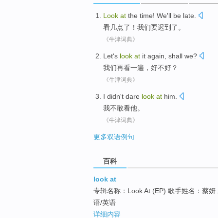
Look
at
the
time
!
We
'll
be late
.
看
几点
了！
我们
要
迟到
了。
《牛津词典》
Let
's
look
at
it again
,
shall
we?
我们
再
看
一
遍
，好不好？
《牛津词典》
I
didn't dare
look
at
him
.
我
不敢
看
他
。
《牛津词典》
更多双语例句
百科
look at
专辑名称：Look At (EP) 歌手姓名：
语/英语
详细内容