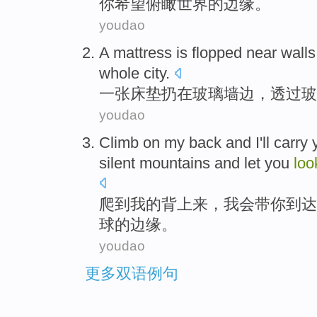
你
希望
俯瞰
世界
的
边缘
。
youdao
A mattress
is
flopped near walls
whole
city
.
一张
床垫扔在
玻璃
墙边
，透过玻
youdao
Climb
on
my
back
and
I'll
carry
silent mountains
and
let
you
lo
爬
到
我
的
背上来
，
我会
带
你
到达
球的
边缘
。
youdao
更多双语例句