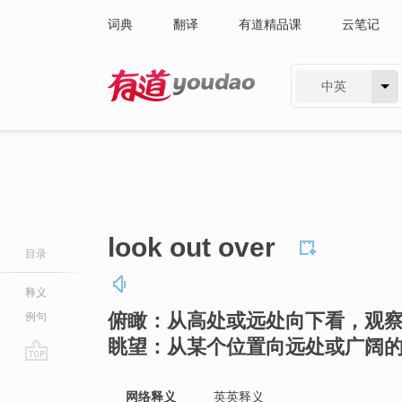
词典
翻译
有道精品课
云笔记
中英
有道 - 网易旗下搜索
look out over
目录
释义
俯瞰：从高处或远处向下看，观
例句
眺望：从某个位置向远处或广阔
go
top
网络释义
英英释义