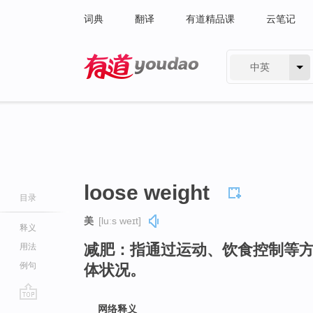
词典
翻译
有道精品课
云笔记
中英
有道 - 网易旗下搜索
loose weight
目录
美
[luːs weɪt]
释义
减肥：指通过运动、饮食控制等
用法
例句
体状况。
go
网络释义