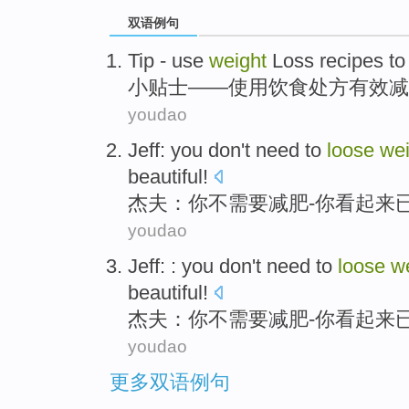
双语例句
Tip
-
use
weight
Loss
recipes
t
小贴士
——
使用
饮食
处方有效
减
youdao
Jeff
:
you
don't
need to
loose
wei
beautiful
!
杰夫
：
你
不
需要
减肥
-
你
看起来
youdao
Jeff
: :
you
don't
need to
loose
w
beautiful
!
杰夫
：
你
不
需要
减肥
-
你
看起来
youdao
更多双语例句