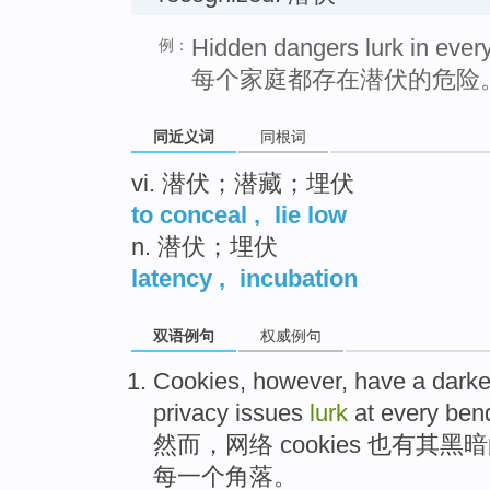
Hidden dangers lurk in ever
例：
每个家庭都存在潜伏的危险
同近义词
同根词
vi. 潜伏；潜藏；埋伏
to conceal
,
lie low
n. 潜伏；埋伏
latency
,
incubation
双语例句
权威例句
Cookies
,
however
,
have a
darke
privacy
issues
lurk
at
every
ben
然而
，
网络 cookies
也
有
其黑暗
每一个
角落
。