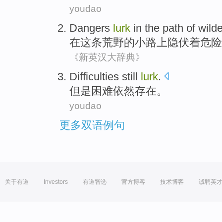
youdao
Dangers
lurk
in
the
path
of
wild
在
这
条
荒野
的
小路
上
隐伏着
危险
《新英汉大辞典》
Difficulties
still
lurk
.
但是困难
依然
存在。
youdao
更多双语例句
关于有道
Investors
有道智选
官方博客
技术博客
诚聘英