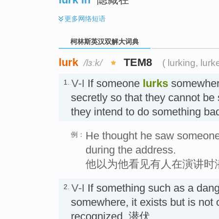
更多
网络短语
柯林斯英汉双解大词典
lurk
TEM8
/lɜːk/
( lurking, lurk
V-I
If someone
lurks
somewhere
1.
secretly so that they cannot be
they intend to do something b
He thought he saw someone
例：
during the address.
他以为他看见有人在演讲时
V-I
If something such as a dange
2.
somewhere, it exists but is not 
recognized. 潜伏