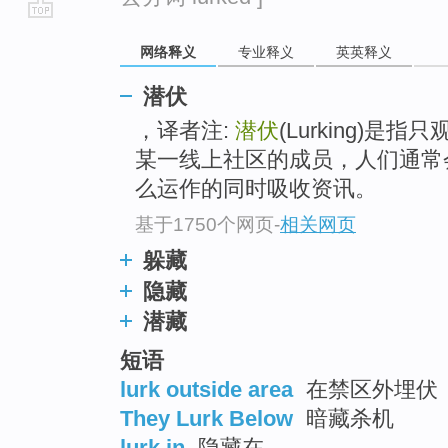
go
网络释义
专业释义
英英释义
top
潜伏
，译者注:
潜伏
(Lurking)是
某一线上社区的成员，人们通常
么运作的同时吸收资讯。
基于1750个网页
-
相关网页
躲藏
隐藏
潜藏
短语
lurk outside area
在禁区外埋伏
They Lurk Below
暗藏杀机
lurk in
隐藏在