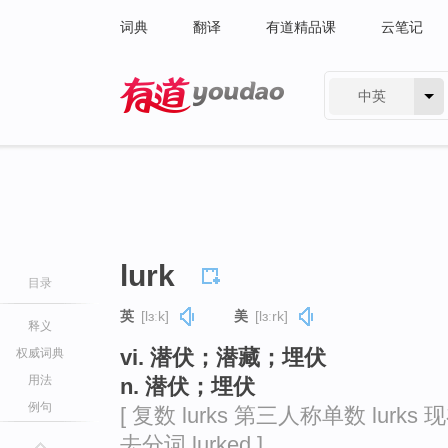
词典
翻译
有道精品课
云笔记
中英
有道 - 网易旗下搜索
lurk
目录
英
[lɜːk]
美
[lɜːrk]
释义
vi. 潜伏；潜藏；埋伏
权威词典
用法
n. 潜伏；埋伏
例句
[ 复数 lurks 第三人称单数 lurks 现
去分词 lurked ]