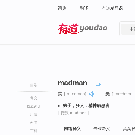
词典
翻译
有道精品课
中
有道 - 网易旗下搜索
madman
目录
英
[ˈmædmən]
美
[ˈmædmən]
释义
n. 疯子，狂人；精神病患者
权威词典
[ 复数 madmen ]
用法
例句
网络释义
专业释义
英英
百科