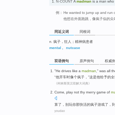
1.
N-COUNT
A
madman
is a man who
例：
He wanted to jump up and run 
他想在外面跑跳，像疯子似的尖
同近义词
同根词
n. 疯子，狂人；精神病患者
mental
,
nutcase
双语例句
原声例句
权威
"
He
drives
like
a
madman
,"
was
all
th
“
他
开车时
像
个
疯子
，”
这
是
他
给予
的
全
《柯林斯英汉双解大词典》
Come
,
play
not
thy merry
game
of
m
算了
，别
玩
你
那快活
的
疯子
游戏
了，
youdao