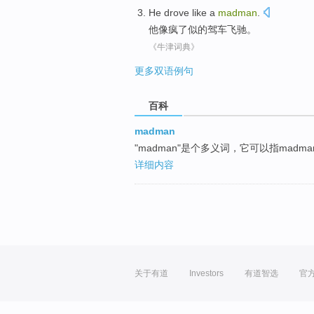
He
drove
like
a
madman
.
他
像
疯
了
似的
驾车
飞驰。
《牛津词典》
更多双语例句
百科
madman
"madman"是个多义词，它可以指madma
详细内容
关于有道
Investors
有道智选
官