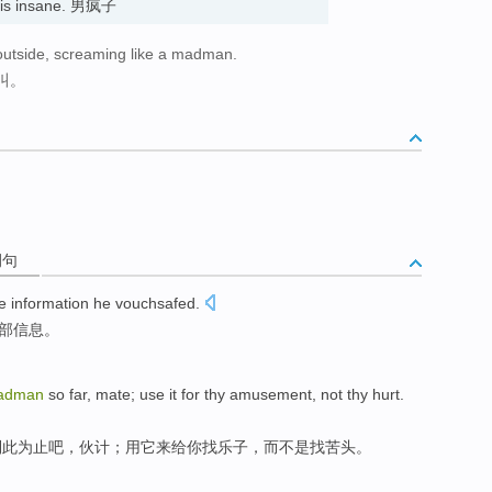
 is insane. 男疯子
outside, screaming like a madman.
叫。
例句
e
information
he
vouchsafed
.
部
信息
。
adman
so far
,
mate
;
use
it
for
thy amusement
,
not
thy hurt.
到此
为止
吧，
伙计
；
用
它
来给你找
乐子
，而不是找苦头。