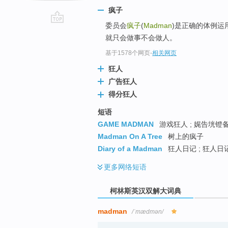
疯子
委员会
疯子
(
Madman
)是正确的体例运
go
就只会做事不会做人。
top
基于1578个网页
-
相关网页
狂人
广告狂人
得分狂人
短语
GAME MADMAN
游戏狂人 ; 娓告垙镫备
Madman On A Tree
树上的疯子
Diary of a Madman
狂人日记 ; 狂人日记
更多
网络短语
柯林斯英汉双解大词典
madman
/ˈmædmən/