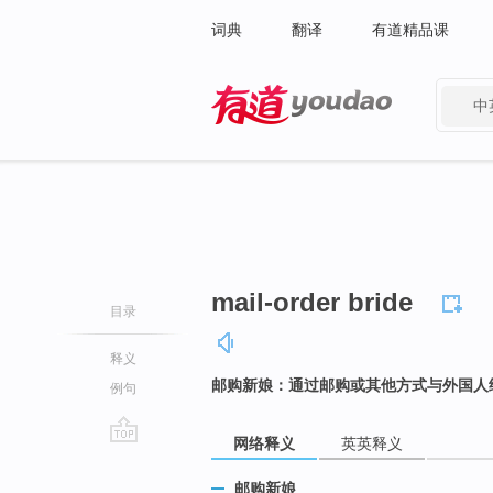
词典
翻译
有道精品课
中
有道 - 网易旗下搜索
mail-order bride
目录
释义
邮购新娘：通过邮购或其他方式与外国人
例句
网络释义
英英释义
go
top
邮购新娘