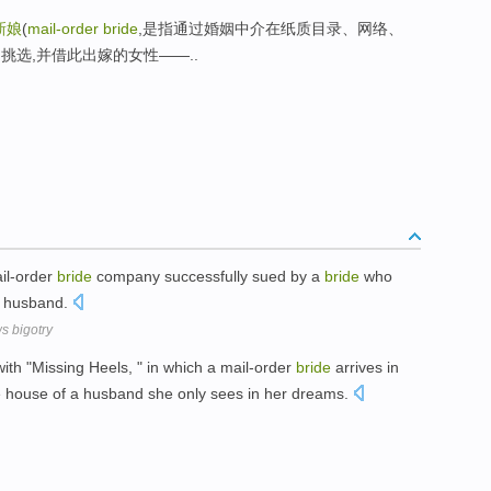
新娘
(
mail-order bride
,是指通过婚姻中介在纸质目录、网络、
挑选,并借此出嫁的女性——..
il-order
bride
company successfully sued by a
bride
who
r husband.
s bigotry
ith "Missing Heels, " in which a mail-order
bride
arrives in
the house of a husband she only sees in her dreams.