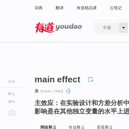
词典
翻译
有道精品课
云笔记
中英
有道 - 网易旗下搜索
main effect
目录
美
[meɪn ɪˈfekt]
释义
主效应：在实验设计和方差分析
例句
影响是在其他独立变量的水平上
go
top
网络释义
专业释义
英英释义