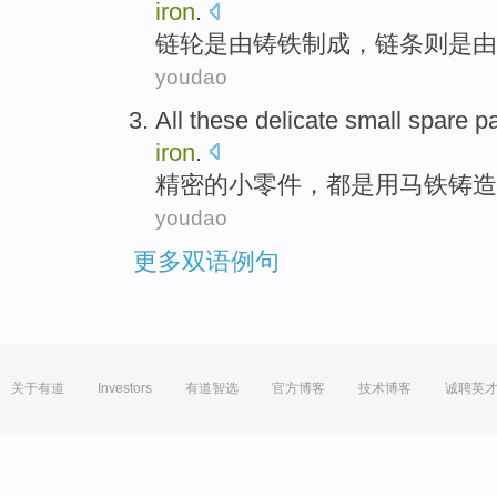
iron
.
链轮
是
由
铸铁
制成，
链条
则是由
youdao
All these
delicate
small
spare pa
iron
.
精密
的
小
零件
，
都
是用
马铁铸造
youdao
更多双语例句
关于有道
Investors
有道智选
官方博客
技术博客
诚聘英