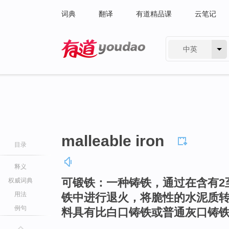
词典
翻译
有道精品课
云笔记
中英
有道 - 网易旗下搜索
malleable iron
目录
释义
可锻铁：一种铸铁，通过在含有2至3
权威词典
用法
铁中进行退火，将脆性的水泥质
例句
料具有比白口铸铁或普通灰口铸