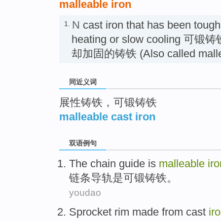
malleable iron
N
cast iron that has been toug
1.
heating or slow coolin
却加固的铸铁 (Also called malleab
同近义词
展性铸铁，可锻铸铁
malleable cast iron
双语例句
The chain
guide
is
malleable
iro
链条
导轨
是
可锻铸
铁
。
youdao
Sprocket rim
made from
cast
ir