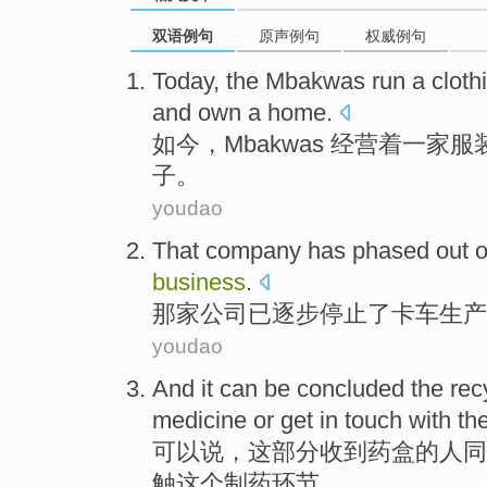
双语例句
原声例句
权威例句
Today
, the
Mbakwas
run a
cloth
and
own
a
home
.
如今
，
Mbakwas
经营着一家
服
子。
youdao
That company
has
phased
out o
business
.
那家
公司
已
逐步
停止
了
卡车生产
youdao
And
it
can be concluded
the
rec
medicine
or
get
in
touch with
th
可以说，
这
部分
收到
药盒
的
人同
触
这个
制药环节
。