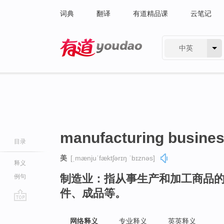
词典
翻译
有道精品课
云笔记
中英
有道 - 网易旗下搜索
manufacturing busine
目录
美
[ˌmænjuˈfæktʃərɪŋ ˈbɪznəs]
释义
制造业：指从事生产和加工商品
例句
件、成品等。
go
top
网络释义
专业释义
英英释义