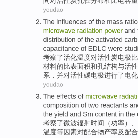
间
对
活性炭
孔径
分布
和
比
电
容量
youdao
The influences
of
the mass
ratio
microwave
radiation
power
and
distribution of
the
activated car
capacitance
of
EDLC were studi
考察
了
活化
温度
对
活性炭电极
比
材料
的
比
表面积
和
孔
结构与活性
系，
并
对活性碳电极进行了电化
youdao
The effects
of
microwave
radiat
composition
of
two
reactants
an
the
yield
and
Sm
content
in the
考察
了
微波
辐射
时间
（
功率
）、
温度
等因素对
配合
物产
率
及
配合