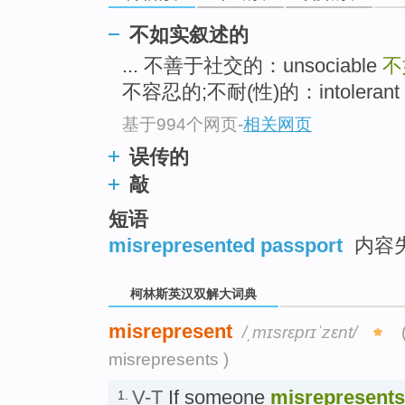
go
top
不如实叙述的
... 不善于社交的：unsociable
不
不容忍的;不耐(性)的：intolerant .
基于994个网页
-
相关网页
误传的
敲
短语
misrepresented passport
内容
柯林斯英汉双解大词典
misrepresent
/ˌmɪsrɛprɪˈzɛnt/
misrepresents )
V-T
If someone
misrepresents
1.