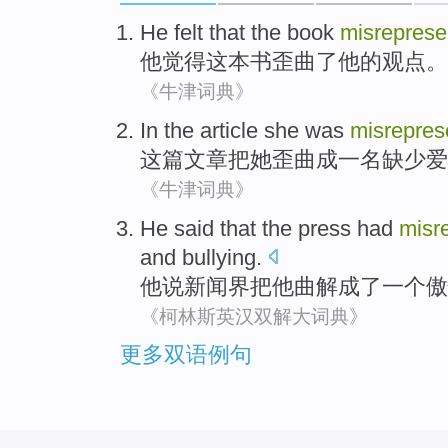
He
felt that
the book
misreprese
他
觉得
这本
书
歪曲了
他
的观点。
《牛津词典》
In the
article
she
was
misrepres
这
篇文章把
她
歪曲
成
一名
缺少爱
《牛津词典》
He
said that
the press
had
misr
and bullying
.
他
说
新闻界
把
他
曲解
成了一个
傲
《柯林斯英汉双解大词典》
更多双语例句