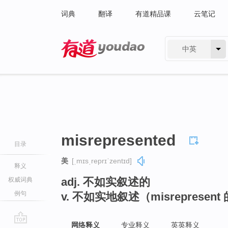
词典
翻译
有道精品课
云笔记
中英
有道 - 网易旗下搜索
misrepresented
目录
美
[ˌmɪsˌreprɪˈzentɪd]
释义
adj. 不如实叙述的
权威词典
例句
v. 不如实地叙述（misrepresen
网络释义
专业释义
英英释义