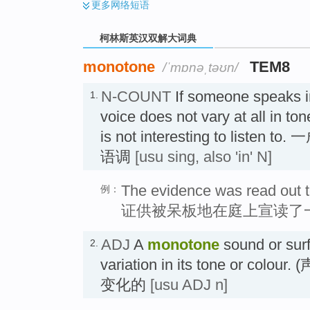
更多
网络短语
柯林斯英汉双解大词典
monotone
TEM8
/ˈmɒnəˌtəʊn/
N-COUNT
If someone speaks 
1.
voice does not vary at all in to
is not interesting to list
语调
[usu sing, also 'in' N]
The evidence was read out to
例：
证供被呆板地在庭上宣读了
ADJ
A
monotone
sound or sur
2.
variation in its tone or co
变化的
[usu ADJ n]