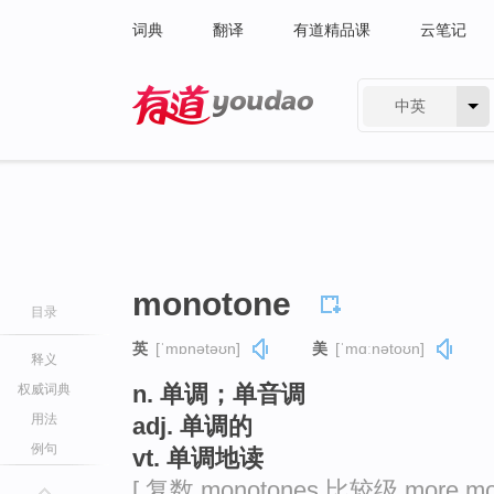
词典
翻译
有道精品课
云笔记
中英
有道 - 网易旗下搜索
monotone
目录
英
[ˈmɒnətəʊn]
美
[ˈmɑːnətoʊn]
释义
n. 单调；单音调
权威词典
用法
adj. 单调的
例句
vt. 单调地读
[ 复数 monotones 比较级 more mo