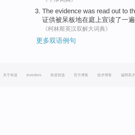
The evidence
was
read
out
to
t
证
供
被
呆板
地
在
庭
上
宣读
了一
遍
《柯林斯英汉双解大词典》
更多双语例句
关于有道
Investors
有道智选
官方博客
技术博客
诚聘英