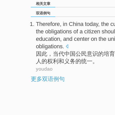
相关文章
双语例句
Therefore
,
in China
today
,
the
cu
the
obligations
of a
citizen
shou
education, and center on the
uni
obligations.
因此
，
当代
中国
公民
意识
的
培育
人
的
权利
和
义务
的
统一
。
youdao
更多双语例句