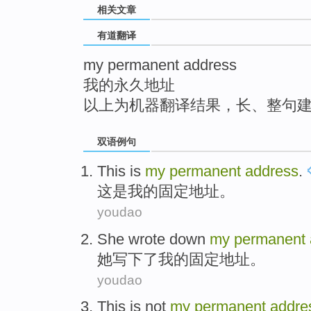
相关文章
top
有道翻译
my permanent address
我的永久地址
以上为机器翻译结果，长、整句
双语例句
This
is
my
permanent
address
.
这
是
我
的
固定
地址
。
youdao
She
wrote down
my
permanent
她
写下
了
我
的
固定
地址
。
youdao
This
is not
my
permanent
addre