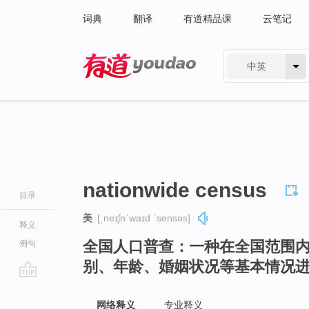
词典
翻译
有道精品课
云笔记
中英
有道 - 网易旗下搜索
nationwide census
目录
美
[ˌneɪʃnˈwaɪd ˈsensəs]
释义
全国人口普查：一种在全国范围
例句
别、年龄、婚姻状况等基本情况
go
top
网络释义
专业释义