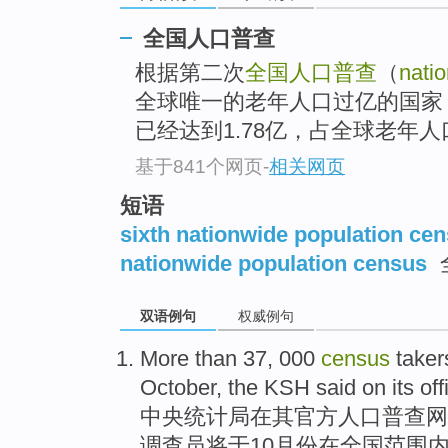
全国人口普查
根据第二次
全国人口普查
（
nati
全球唯一的老年人口过亿的国家，
已经达到1.78亿，占全球老年人口
基于841个网页
-
相关网页
短语
sixth nationwide population ce
nationwide population census
双语例句
权威例句
More than
37, 000
census
taker
October
,
the KSH
said
on
its
off
中央
统计局
在
其
官方
人口
普查
网
调查员
将
于
10月份在
全国范围